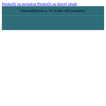
Preskočiť na navigáciu
Preskočiť na hlavný obsah
Ospravedlňujeme sa. Na stránke stále pracujeme.