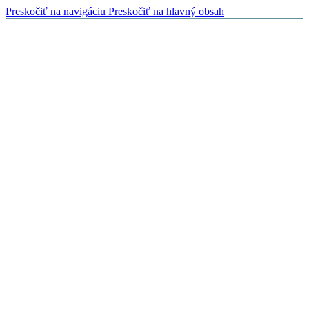
Preskočiť na navigáciu
Preskočiť na hlavný obsah
O nás
Naši partneri
B2B