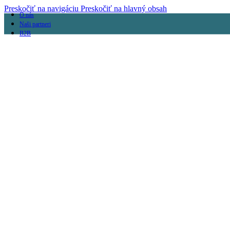
Preskočiť na navigáciu
Preskočiť na hlavný obsah
O nás
Naši partneri
B2B