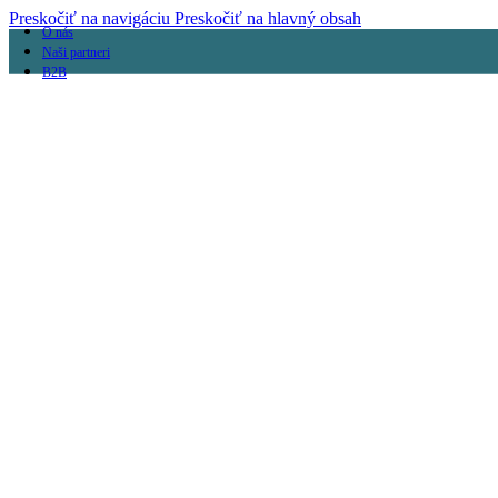
Preskočiť na navigáciu
Preskočiť na hlavný obsah
O nás
Naši partneri
B2B