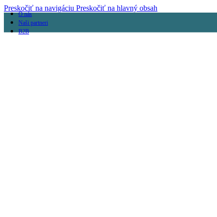
Preskočiť na navigáciu
Preskočiť na hlavný obsah
O nás
Naši partneri
B2B