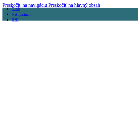
Preskočiť na navigáciu
Preskočiť na hlavný obsah
O nás
Naši partneri
B2B