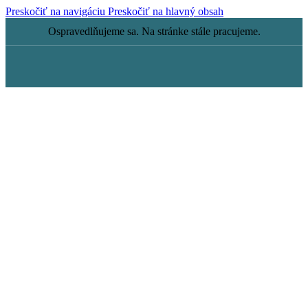
Preskočiť na navigáciu
Preskočiť na hlavný obsah
Ospravedlňujeme sa. Na stránke stále pracujeme.