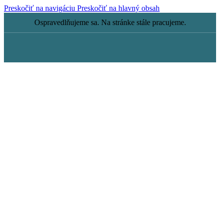
Preskočiť na navigáciu
Preskočiť na hlavný obsah
Ospravedlňujeme sa. Na stránke stále pracujeme.