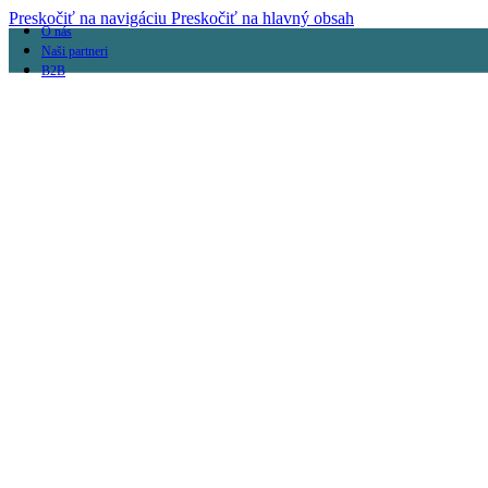
Preskočiť na navigáciu
Preskočiť na hlavný obsah
O nás
Naši partneri
B2B