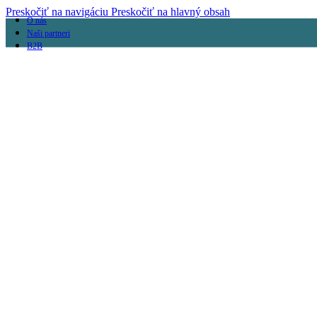
Preskočiť na navigáciu
Preskočiť na hlavný obsah
O nás
Naši partneri
B2B