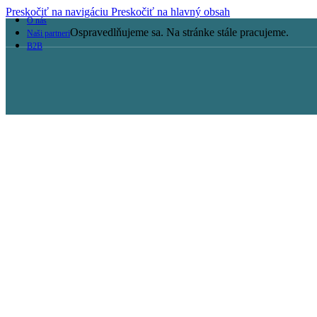
Preskočiť na navigáciu
Preskočiť na hlavný obsah
O nás
Ospravedlňujeme sa. Na stránke stále pracujeme.
Naši partneri
B2B