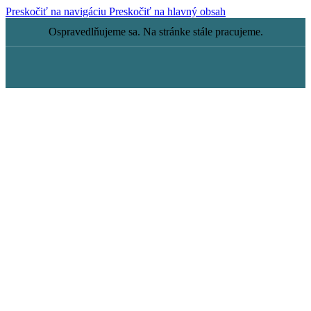
Preskočiť na navigáciu
Preskočiť na hlavný obsah
Ospravedlňujeme sa. Na stránke stále pracujeme.