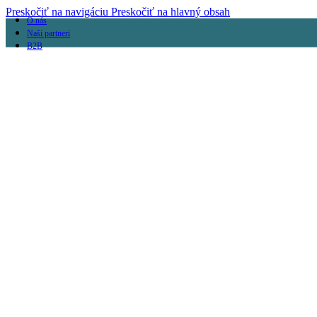
Preskočiť na navigáciu
Preskočiť na hlavný obsah
O nás
Naši partneri
B2B