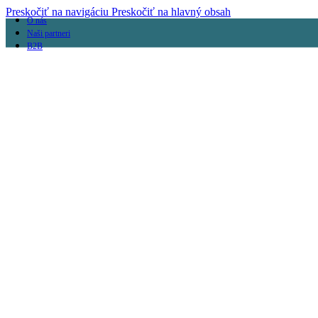
Preskočiť na navigáciu
Preskočiť na hlavný obsah
O nás
Naši partneri
B2B