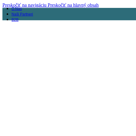
Preskočiť na navigáciu
Preskočiť na hlavný obsah
O Nás
Naši Partneri
B2B